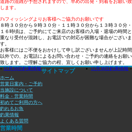
道路の混雑が予想されますので、早めの出発・到着をお願い致
します。
J’sフィッシングよりお客様へご協力のお願いです
８時３０分から９時３０分・１１時３０分から１３時３０分・
１６時頃は、ご予約にてご来店のお客様の入場・退場の時間と
重なり受付が混雑し、お電話での対応が困難な場合がございま
す。
お客様にはご不便をおかけして申し訳ございませんが上記時間
以外での、お電話によるお問い合わせ・ご予約の連絡をお願い
致します。ご理解ご協力の程、宜しくお願い申し上げます。
«
12月28日釣果情報
12月30日釣果情報
»
サイトマップ
ホーム
営業日案内・ご予約
当施設について
料金・営業時間
初めてご利用の方へ
釣れるお魚
釣果情報
よくある質問
営業時間