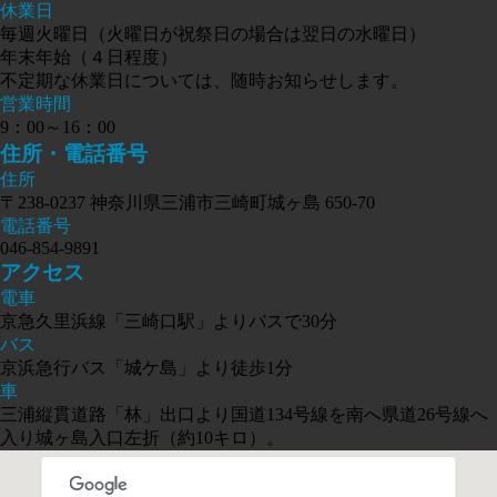
休業日
毎週火曜日（火曜日が祝祭日の場合は翌日の水曜日）
年末年始（４日程度）
不定期な休業日については、随時お知らせします。
営業時間
9：00～16：00
住所・電話番号
住所
〒238-0237 神奈川県三浦市三崎町城ヶ島 650-70
電話番号
046-854-9891
アクセス
電車
京急久里浜線「三崎口駅」よりバスで30分
バス
京浜急行バス「城ケ島」より徒歩1分
車
三浦縦貫道路「林」出口より国道134号線を南へ県道26号線へ
入り城ヶ島入口左折（約10キロ）。