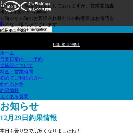
ご予約はお電話でも受付しておりますが、営業開始直
後の8時30分から9時や
12時から13時のお客様入れ替わりの時間帯はお電話を
取れない場合がございます
メニュー
Toggle navigation
046-854-9891
ご予約はお電話でも受付しております
046-854-9891
ホーム
営業日案内・ご予約
当施設について
料金・営業時間
初めてご利用の方へ
釣れるお魚
釣果情報
よくある質問
お知らせ
12月29日釣果情報
本日も曇り空で肌寒くなりましたね！