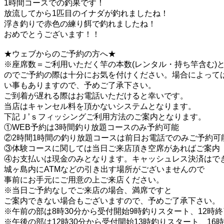
1時間コースでの釣果です！
放流してから1匹目のイナダが釣れましたね！
浮き釣りで赤色の練り餌で釣れましたね！
おめでとうございます！！
★ウェブからのご予約の方へ★
※座席数＝ご利用いただく竿の本数(レンタル・持ち竿含む)
のでご予約の際は十分にお気を付けください。場合によって
い事もありますので、予めご了承下さい。
ご到着が遅れる際はお電話いただけると幸いです。
当店はキャンセル料を頂かないシステムとなります。
下記Ｊ’ｓフィッシングご利用方法のご案内となります。
①WEB予約は3時間釣り放題コースのみ予約可能
②2時間1時間の釣り放題コースは前日お電話でのみご予約可
③体験コースに関しては当日ご来店頂き空席があればご案内
④お支払いは現金のみとなります。キャッシュレス決済はで
城ヶ島内にATMなどの引き出す場所がございませんので
事前にお手元にご用意の上ご来店ください。
※当日ご予約なしでご来店の場合、満席ですと
ご案内できない場合もございますので、予めご了承下さい。
※午前の部は8時30分から受付開始9時釣りスタート、12時終
※午後の部は12時30分から受付開始13時釣りスタート、16