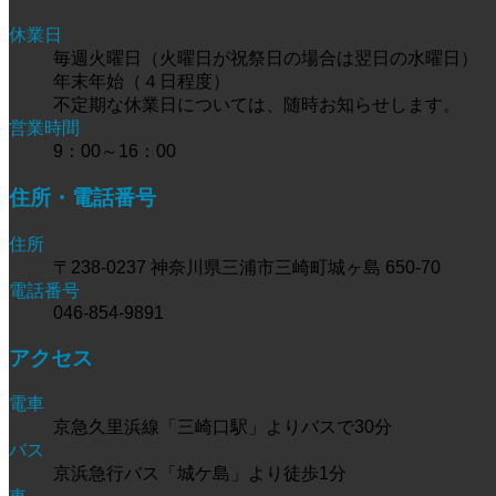
休業日
毎週火曜日（火曜日が祝祭日の場合は翌日の水曜日）
年末年始（４日程度）
不定期な休業日については、随時お知らせします。
営業時間
9：00～16：00
住所・電話番号
住所
〒238-0237 神奈川県三浦市三崎町城ヶ島 650-70
電話番号
046-854-9891
アクセス
電車
京急久里浜線「三崎口駅」よりバスで30分
バス
京浜急行バス「城ケ島」より徒歩1分