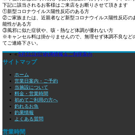
下記に該当されるお客様はご来店をお断りさせて頂きます
①新型コロナウイルス陽性反応のある方
②ご家族または、近親者など新型コロナウイルス陽性反応の
能性がある方
③風邪に似た症状や、咳・熱など体調が優れない方
※キャンセル料は掛かりませんので、無理せず体調不良など
てご連絡下さい。
«
5月31日(日)釣果情報＆ご利用案内
サイトマップ
ホーム
営業日案内・ご予約
当施設について
料金・営業時間
初めてご利用の方へ
釣れるお魚
釣果情報
よくある質問
営業時間