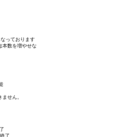
となっております
は本数を増やせな
能
きません。
了
時終了