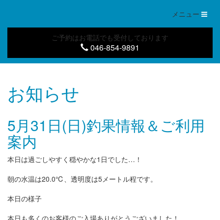
Toggl
メニュー
naviga
ご予約はお電話でも受付しております
046-854-9891
お知らせ
5月31日(日)釣果情報＆ご利用
案内
本日は過ごしやすく穏やかな1日でした…！
朝の水温は20.0℃、透明度は5メートル程です。
本日の様子
本日も多くのお客様のご入場ありがとうございました！