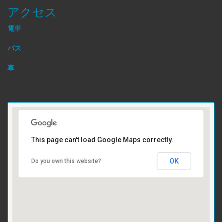
アクセス
電車
京急久里浜線「三崎口駅」よりバスで30分
バス
京浜急行バス「城ケ島」より徒歩1分
車
三浦縦貫道路「林」出口より国道134号線を南へ県道26号線へ入り
城ヶ島入口左折（約10キロ）。
This page can't load Google Maps correctly.
OK
Do you own this website?
受け付けはこちら