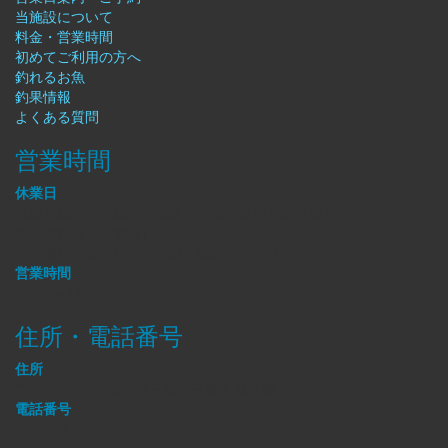
当施設について
料金・営業時間
初めてご利用の方へ
釣れるお魚
釣果情報
よくある質問
営業時間
休業日
毎週火曜日（火曜日が祝祭日の場合は翌日の水曜日）
年末年始（４日程度）
不定期な休業日については、随時お知らせします。
営業時間
9：00～16：00
住所・電話番号
住所
〒238-0237 神奈川県三浦市三崎町城ヶ島 650-70
電話番号
046-854-9891