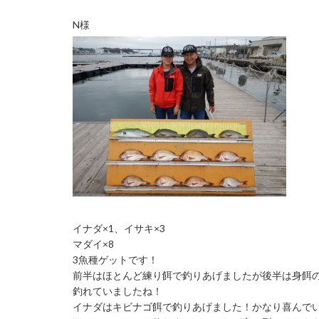
N様
イナダ×1、イサキ×3
マダイ×8
3魚種ゲットです！
前半はほとんど練り餌で釣りあげましたが後半は身餌
釣れていましたね！
イナダはキビナゴ餌で釣りあげました！かなり喜んで