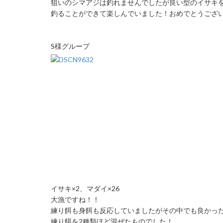
狙いのシマアジは釣れませんでしたが良い型のイサキ
釣ることができて楽しんでいました！おめでとうござ
S様グループ
イサキ×2、マダイ×26
大漁ですね！！
練り餌も身餌も反応していましたがその中でも良かっ
練り餌を2種類ほど混ぜたものでした！