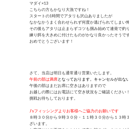
マダイ×13
こちらの方もかなり大漁ですね！
スタートの1時間でアタリも沢山ありましたが
なかなかうまく合わせられず何度か逃げられてしまい
その後もアタリは止まらずコツも掴み始めて連発で釣
練り餌を大きめに付けたものがかなり良かったそうで
おめでとうございます！
さて、当店は明日も通常通り営業いたします。
午前の部は満席
となっております。キャンセルが出な
午後の部はまだお席に空きはありますので
お越しの際にはお電話にて空き状況をご確認ください
挑戦お待ちしております。
J’sフィッシングよりお客様へご協力のお願いです
８時３０分から９時３０分・１１時３０分から１３時
ざいます。