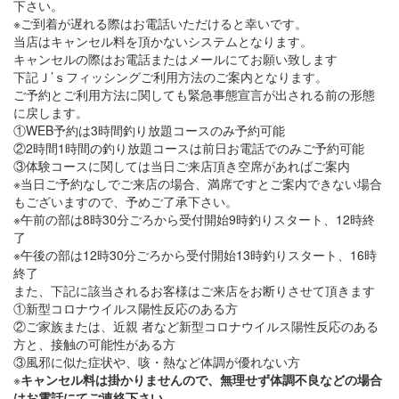
下さい。
※ご到着が遅れる際はお電話いただけると幸いです。
当店はキャンセル料を頂かないシステムとなります。
キャンセルの際はお電話またはメールにてお願い致します
下記Ｊ’ｓフィッシングご利用方法のご案内となります。
ご予約とご利用方法に関しても緊急事態宣言が出される前の形態
に戻します。
①WEB予約は3時間釣り放題コースのみ予約可能
②2時間1時間の釣り放題コースは前日お電話でのみご予約可能
③体験コースに関しては当日ご来店頂き空席があればご案内
※当日ご予約なしでご来店の場合、満席ですとご案内できない場合
もございますので、予めご了承下さい。
※午前の部は8時30分ごろから受付開始9時釣りスタート、12時終
了
※午後の部は12時30分ごろから受付開始13時釣りスタート、16時
終了
また、下記に該当されるお客様はご来店をお断りさせて頂きます
①新型コロナウイルス陽性反応のある方
②ご家族または、
近親 者など新型コロナウイルス陽性反応のある
方と、
接触の可能性がある方
③風邪に似た症状や、咳・熱など体調が優れない方
※
キャンセル料は掛かりませんので、無理せず体調不良などの場合
はお電話にてご連絡下さい。