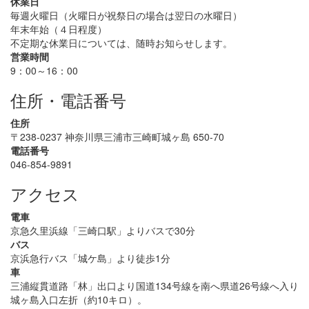
休業日
毎週火曜日（火曜日が祝祭日の場合は翌日の水曜日）
年末年始（４日程度）
不定期な休業日については、随時お知らせします。
営業時間
9：00～16：00
住所・電話番号
住所
〒238-0237 神奈川県三浦市三崎町城ヶ島 650-70
電話番号
046-854-9891
アクセス
電車
京急久里浜線「三崎口駅」よりバスで30分
バス
京浜急行バス「城ケ島」より徒歩1分
車
三浦縦貫道路「林」出口より国道134号線を南へ県道26号線へ入り
城ヶ島入口左折（約10キロ）。