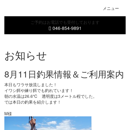
Togg
メニュー
navig
ご予約はお電話でも受付しております
046-854-9891
お知らせ
8月11日釣果情報＆ご利用案内
本日もワラサ放流しました！
イワシ餌や練り餌でも釣れています！
朝の水温は26.6℃ 透明度は3メートル程でした。
では本日の釣果を紹介します！
M様