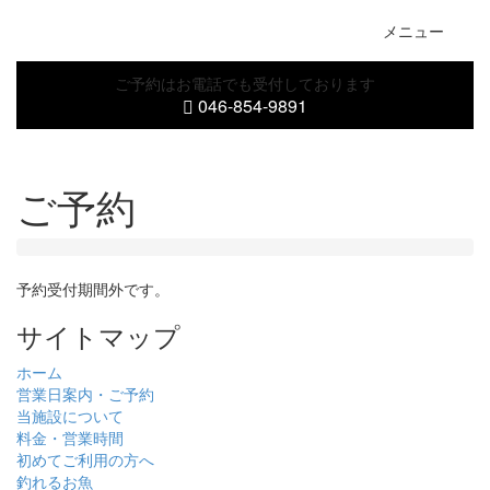
Toggl
メニュー
naviga
ご予約はお電話でも受付しております
046-854-9891
ご予約
予約受付期間外です。
サイトマップ
ホーム
営業日案内・ご予約
当施設について
料金・営業時間
初めてご利用の方へ
釣れるお魚