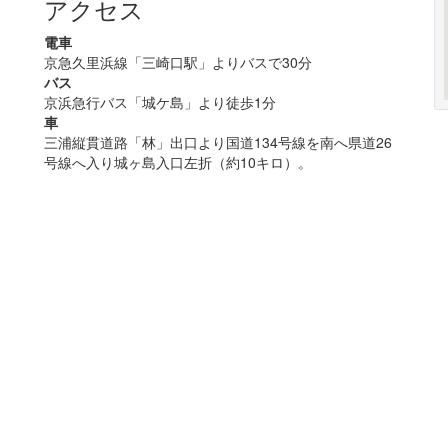
アクセス
電車
京急久里浜線「三崎口駅」よりバスで30分
バス
京浜急行バス「城ケ島」より徒歩1分
車
三浦縦貫道路「林」出口より国道134号線を南へ県道26
号線へ入り城ヶ島入口左折（約10キロ）。