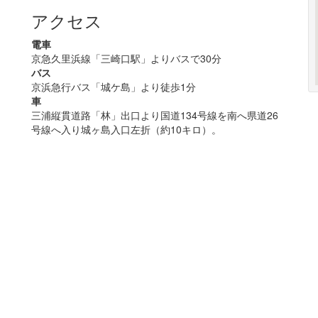
アクセス
電車
京急久里浜線「三崎口駅」よりバスで30分
バス
京浜急行バス「城ケ島」より徒歩1分
車
三浦縦貫道路「林」出口より国道134号線を南へ県道26
号線へ入り城ヶ島入口左折（約10キロ）。