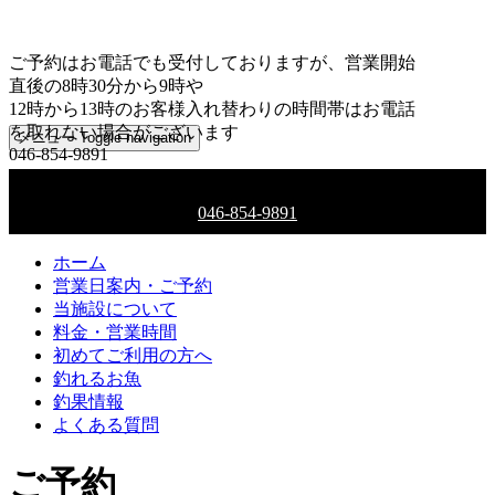
ご予約はお電話でも受付しておりますが、営業開始
直後の8時30分から9時や
12時から13時のお客様入れ替わりの時間帯はお電話
を取れない場合がございます
メニュー
Toggle navigation
046-854-9891
ご予約はお電話でも受付しております
046-854-9891
ホーム
営業日案内・ご予約
当施設について
料金・営業時間
初めてご利用の方へ
釣れるお魚
釣果情報
よくある質問
ご予約