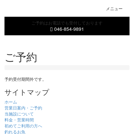
Togg
メニュー
navig
ご予約はお電話でも受付しております
046-854-9891
ご予約
予約受付期間外です。
サイトマップ
ホーム
営業日案内・ご予約
当施設について
料金・営業時間
初めてご利用の方へ
釣れるお魚