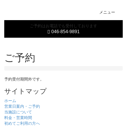
Toggl
メニュー
naviga
ご予約はお電話でも受付しております
046-854-9891
ご予約
予約受付期間外です。
サイトマップ
ホーム
営業日案内・ご予約
当施設について
料金・営業時間
初めてご利用の方へ