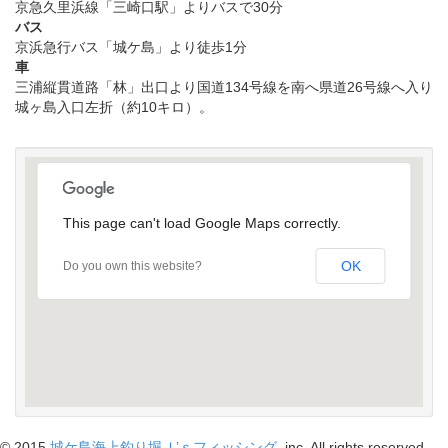
京急久里浜線「三崎口駅」よりバスで30分
バス
京浜急行バス「城ケ島」より徒歩1分
車
三浦縦貫道路「林」出口より国道134号線を南へ県道26号線へ入り
城ヶ島入口左折（約10キロ）。
This page can't load Google Maps correctly.
OK
Do you own this website?
受け付けはこちら
© 2015
城ケ島海上釣り堀Ｊ’ｓフィッシング
, inc. All rights reserved.