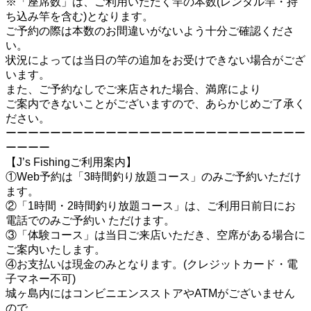
※「座席数」は、ご利用いただく竿の本数(レンタル竿・持
ち込み竿を含む)となります。
ご予約の際は本数のお間違いがないよう十分ご確認くださ
い。
状況によっては当日の竿の追加をお受けできない場合がござ
います。
また、ご予約なしでご来店された場合、満席により
ご案内できないことがございますので、あらかじめご了承く
ださい。
ーーーーーーーーーーーーーーーーーーーーーーーーーーー
ーーーー
【J’s Fishingご利用案内】
①Web予約は「3時間釣り放題コース」のみご予約いただけ
ます。
②「1時間・2時間釣り放題コース」は、ご利用日前日にお
電話でのみご予約い ただけます。
③「体験コース」は当日ご来店いただき、空席がある場合に
ご案内いたします。
④お支払いは現金のみとなります。(クレジットカード・電
子マネー不可)
城ヶ島内にはコンビニエンスストアやATMがございません
ので