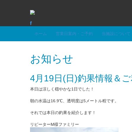
ホーム
営業日案内・ご予約
当施設について
お知らせ
4月19日(日)釣果情報＆
本日は涼しく穏やかな1日でした！
朝の水温は16.9℃、透明度は5メートル程です。
それでは本日の釣果を紹介します！
リピーターM様ファミリー