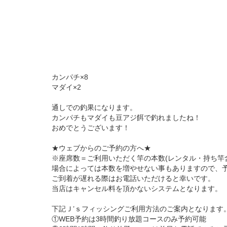
カンパチ×8
マダイ×2
通しでの釣果になります。
カンパチもマダイも豆アジ餌で釣れましたね！
おめでとうございます！
★ウェブからのご予約の方へ★
※座席数＝ご利用いただく竿の本数(レンタル・持ち竿
場合によっては本数を増やせない事もありますので、
ご到着が遅れる際はお電話いただけると幸いです。
当店はキャンセル料を頂かないシステムとなります。
下記Ｊ’ｓフィッシングご利用方法のご案内となります
①WEB予約は3時間釣り放題コースのみ予約可能