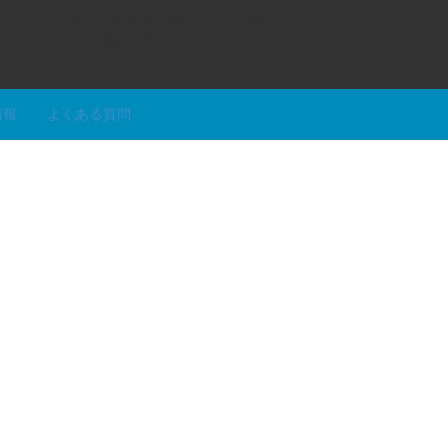
りますが、営業開始直後の8時30分から9時や
替わりの時間帯はお電話を取れない場合がございます
情報
よくある質問