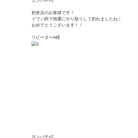
カンパチ×2
初来店のお客様です！
イワシ餌で慎重にやり取りして釣れましたね！
おめでとうございます！！
リピーターA様
カンパチ×2