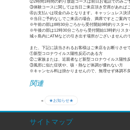
②2時間1時間の釣り放題コースは前日お電話でのみご
③体験コースに関しては当日ご来店頂き空席があれば
④お支払いは現金のみとなります。キャッシュレス決
※当日ご予約なしでご来店の場合、満席ですとご案内
※午前の部は8時30分ごろから受付開始9時釣りスター
※午後の部は12時30分ごろから受付開始13時釣りスタ
城ヶ島内にATMなどの引き出す場所がございませんの
また、下記に該当されるお客様はご来店をお断りさせ
①新型コロナウイルス陽性反応のある方
②ご家族または、近親者など新型コロナウイルス陽性
③風邪に似た症状や、咳・熱など体調が優れない方
※キャンセル料は掛かりませんので、無理せず体調不
関連
«
★お知らせ★
サイトマップ