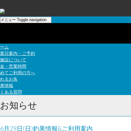
メニュー
Toggle navigation
ーム
業日案内・ご予約
施設について
金・営業時間
めてご利用の方へ
れるお魚
果情報
くある質問
お知らせ
6月29日(日)釣果情報&ご利用案内