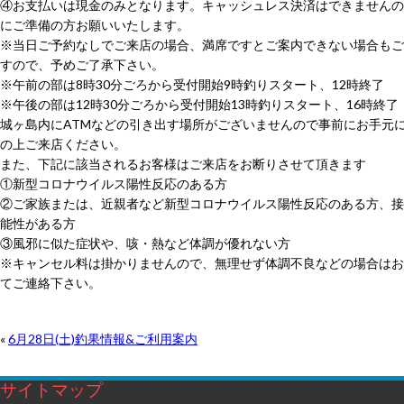
④お支払いは現金のみとなります。キャッシュレス決済はできませんの
にご準備の方お願いいたします。
※当日ご予約なしでご来店の場合、満席ですとご案内できない場合もご
すので、予めご了承下さい。
※午前の部は8時30分ごろから受付開始9時釣りスタート、12時終了
※午後の部は12時30分ごろから受付開始13時釣りスタート、16時終了
城ヶ島内にATMなどの引き出す場所がございませんので事前にお手元
の上ご来店ください。
また、下記に該当されるお客様はご来店をお断りさせて頂きます
①新型コロナウイルス陽性反応のある方
②ご家族または、近親者など新型コロナウイルス陽性反応のある方、接
能性がある方
③風邪に似た症状や、咳・熱など体調が優れない方
※キャンセル料は掛かりませんので、無理せず体調不良などの場合はお
てご連絡下さい。
«
6月28日(土)釣果情報&ご利用案内
サイトマップ