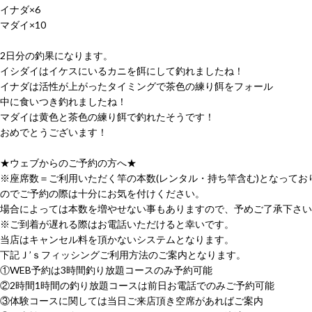
イナダ×6
マダイ×10
2日分の釣果になります。
イシダイはイケスにいるカニを餌にして釣れましたね！
イナダは活性が上がったタイミングで茶色の練り餌をフォール
中に食いつき釣れましたね！
マダイは黄色と茶色の練り餌で釣れたそうです！
おめでとうございます！
★ウェブからのご予約の方へ★
※座席数＝ご利用いただく竿の本数(レンタル・持ち竿含む)となってお
のでご予約の際は十分にお気を付けください。
場合によっては本数を増やせない事もありますので、予めご了承下さい
※ご到着が遅れる際はお電話いただけると幸いです。
当店はキャンセル料を頂かないシステムとなります。
下記Ｊ’ｓフィッシングご利用方法のご案内となります。
①WEB予約は3時間釣り放題コースのみ予約可能
②2時間1時間の釣り放題コースは前日お電話でのみご予約可能
③体験コースに関しては当日ご来店頂き空席があればご案内