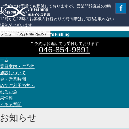
ご予約はお電話でも受付しておりますが、営業開始直後の8時
30分から9時や
12時から13時のお客様入れ替わりの時間帯はお電話を取れない
場合がございます
046-854-9891
メニュー
Toggle navigation
ご予約はお電話でも受付しております
046-854-9891
ーム
業日案内・ご予約
施設について
金・営業時間
めてご利用の方へ
れるお魚
果情報
くある質問
お知らせ