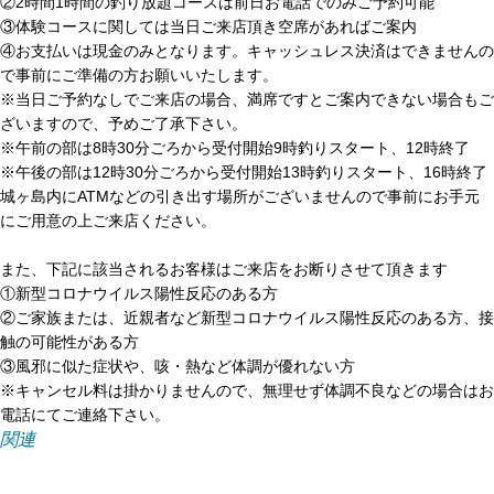
②2時間1時間の釣り放題コースは前日お電話でのみご予約可能
③体験コースに関しては当日ご来店頂き空席があればご案内
④お支払いは現金のみとなります。キャッシュレス決済はできませんの
で事前にご準備の方お願いいたします。
※当日ご予約なしでご来店の場合、満席ですとご案内できない場合もご
ざいますので、予めご了承下さい。
※午前の部は8時30分ごろから受付開始9時釣りスタート、12時終了
※午後の部は12時30分ごろから受付開始13時釣りスタート、16時終了
城ヶ島内にATMなどの引き出す場所がございませんので事前にお手元
にご用意の上ご来店ください。
また、下記に該当されるお客様はご来店をお断りさせて頂きます
①新型コロナウイルス陽性反応のある方
②ご家族または、近親者など新型コロナウイルス陽性反応のある方、接
触の可能性がある方
③風邪に似た症状や、咳・熱など体調が優れない方
※キャンセル料は掛かりませんので、無理せず体調不良などの場合はお
電話にてご連絡下さい。
関連