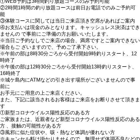
①WEB予約は3時間釣り放題コースのみ予約可能
②2時間1時間の釣り放題コースは前日お電話でのみご予約可
能
③体験コースに関しては当日ご来店頂き空席があればご案内
④お支払いは現金のみとなります。キャッシュレス決済はでき
ませんの で事前にご準備の方お願いいたします。
※当日ご予約なしでご来店の場合、満席ですとご案内できない
場合もご ざいますので、予めご了承下さい。
※午前の部は8時30分ごろから受付開始9時釣りスタート、12
時終了
※午後の部は12時30分ごろから受付開始13時釣りスタート、
16時終了
※城ケ島内にATMなどの引き出す場所がございませんので事
前に
お手元にご用意の上ご来店ください。
また、下記に該当されるお客様はご来店をお断りさせて頂きま
す
①新型コロナウイルス陽性反応のある方
ご家族または、近親者など新型コロナウイルス陽性反応のある
方 、接触の可能性がある方
③風邪に似た症状や、咳・熱など体調が優れない方
※キャンセル料は掛かりませんので、無理せず体調不良などの