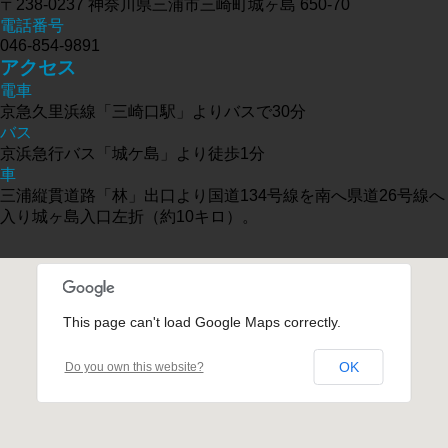
〒238-0237 神奈川県三浦市三崎町城ヶ島 650-70
電話番号
046-854-9891
アクセス
電車
京急久里浜線「三崎口駅」よりバスで30分
バス
京浜急行バス「城ケ島」より徒歩1分
車
三浦縦貫道路「林」出口より国道134号線を南へ県道26号線へ
入り城ヶ島入口左折（約10キロ）。
This page can't load Google Maps correctly.
OK
Do you own this website?
受け付けはこちら