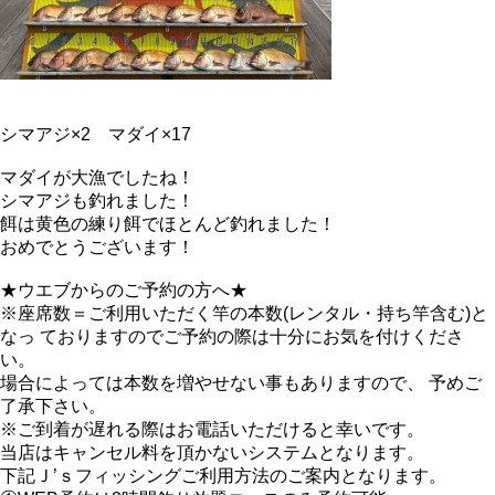
シマアジ×2 マダイ×17
マダイが大漁でしたね！
シマアジも釣れました！
餌は黄色の練り餌でほとんど釣れました！
おめでとうございます！
★ウエブからのご予約の方へ★
※座席数＝ご利用いただく竿の本数(レンタル・持ち竿含む)と
なっ ておりますのでご予約の際は十分にお気を付けくださ
い。
場合によっては本数を増やせない事もありますので、 予めご
了承下さい。
※ご到着が遅れる際はお電話いただけると幸いです。
当店はキャンセル料を頂かないシステムとなります。
下記Ｊ’ｓフィッシングご利用方法のご案内となります。