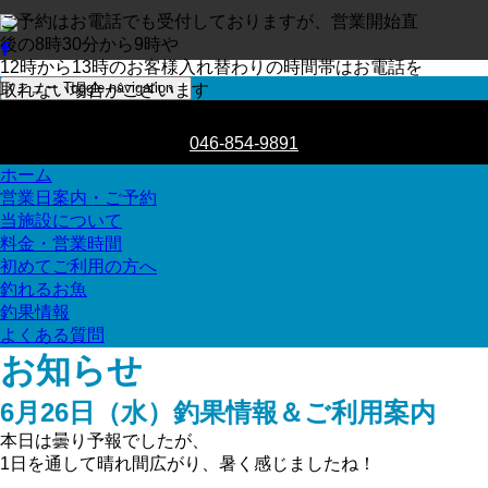
ご予約はお電話でも受付しておりますが、営業開始直
後の8時30分から9時や
12時から13時のお客様入れ替わりの時間帯はお電話を
メニュー
Toggle navigation
取れない場合がございます
046-854-9891
ご予約はお電話でも受付しております
046-854-9891
ホーム
営業日案内・ご予約
当施設について
料金・営業時間
初めてご利用の方へ
釣れるお魚
釣果情報
よくある質問
お知らせ
6月26日（水）釣果情報＆ご利用案内
本日は曇り予報でしたが、
1日を通して晴れ間広がり、暑く感じましたね！