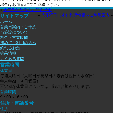
場合はお 電話にてご連絡下さい。
«
★ワラサ放流のお知らせ★
6月27日（木）釣果情報＆ご利用案内
»
サイトマップ
ホーム
営業日案内・ご予約
当施設について
料金・営業時間
初めてご利用の方へ
釣れるお魚
釣果情報
よくある質問
営業時間
休業日
毎週火曜日（火曜日が祝祭日の場合は翌日の水曜日）
年末年始（４日程度）
不定期な休業日については、随時お知らせします。
営業時間
9：00～16：00
住所・電話番号
住所