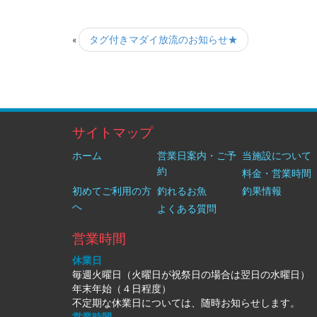
«
タグ付きマダイ放流のお知らせ★
サイトマップ
ホーム
営業日案内・ご予
当施設について
約
料金・営業時間
初めてご利用の方
釣れるお魚
釣果情報
へ
よくある質問
営業時間
休業日
毎週火曜日（火曜日が祝祭日の場合は翌日の水曜日）
年末年始（４日程度）
不定期な休業日については、随時お知らせします。
営業時間