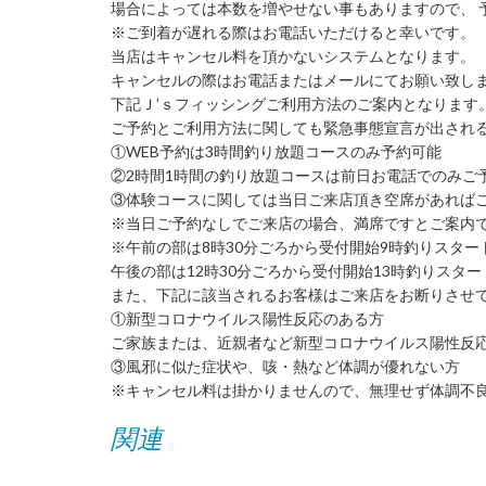
場合によっては本数を増やせない事もありますので、 
※ご到着が遅れる際はお電話いただけると幸いです。
当店はキャンセル料を頂かないシステムとなります。
キャンセルの際はお電話またはメールにてお願い致し
下記Ｊ’ｓフィッシングご利用方法のご案内となります
ご予約とご利用方法に関しても緊急事態宣言が出される
①WEB予約は3時間釣り放題コースのみ予約可能
②2時間1時間の釣り放題コースは前日お電話でのみご
③体験コースに関しては当日ご来店頂き空席があれば
※当日ご予約なしでご来店の場合、満席ですとご案内で
※午前の部は8時30分ごろから受付開始9時釣りスタート
午後の部は12時30分ごろから受付開始13時釣りスター
また、下記に該当されるお客様はご来店をお断りさせ
①新型コロナウイルス陽性反応のある方
ご家族または、近親者など新型コロナウイルス陽性反応
③風邪に似た症状や、咳・熱など体調が優れない方
※キャンセル料は掛かりませんので、無理せず体調不良
関連