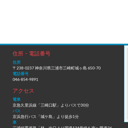
住所・電話番号
住所
〒238-0237 神奈川県三浦市三崎町城ヶ島 650-70
電話番号
046-854-9891
アクセス
電車
京急久里浜線「三崎口駅」よりバスで30分
バス
京浜急行バス「城ケ島」より徒歩1分
車
三浦縦貫道路「林」出口より国道134号線を南へ県道26