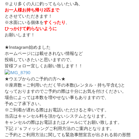
※より多くの人に釣ってもらいたい為、
お一人様お持ち帰り2匹まで
とさせていただきます！
※水面にいる個体を
すくったり
、
ひっかけて釣らないように
お願いします！
★Instagram始めました
ホームページには載せきれない情報など
投稿していきたいと思いますので、
皆様フォロー宜しくお願い致します！！
★ウエブからのご予約の方へ★
※座席数＝ご利用いただく竿の本数(レンタル・持ち竿含む)と
なっておりますのでご予約の際は十分にお気を付けください。
場合によっては本数を増やせない事もありますので、
予めご了承下さい。
※ご到着が遅れる際はお電話いただけると幸いです。
当店はキャンセル料を頂かないシステムとなります。
キャンセルの際はお電話またはメールにてお願い致します。
下記Ｊ’ｓフィッシングご利用方法のご案内となります。
ご予約とご利用方法に関しても緊急事態宣言が出される前の形態