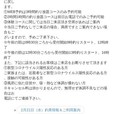
に戻し
ます。
①WEB予約は3時間釣り放題コースのみ予約可能
②2時間1時間の釣り放題コースは前日お電話でのみご予約可能
③体験コースに関しては当日ご来店頂き空席があればご案内
※当日ご予約なしでご来店の場合、満席ですとご案内できない場
合もご
ざいますので、予めご了承下さい。
※午前の部は8時30分ごろから受付開始9時釣りスタート、12時終
了
※午後の部は12時30分ごろから受付開始13時釣りスタート、16時
終了
また、下記に該当されるお客様はご来店をお断りさせて頂きます
①新型コロナウイルス陽性反応のある方
ご家族または、近親者など新型コロナウイルス陽性反応のある方
、接触の可能性がある方
③風邪に似た症状や、咳・熱など体調が優れない方
※キャンセル料は掛かりませんので、無理せず体調不良などの場
合はお
電話にてご連絡下さい。
«
2月21日（水）釣果情報＆ご利用案内