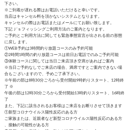
下さい。
※ご到着が遅れる際はお電話いただけると幸いです。
当店はキャンセル料を頂かないシステムとなります。
キャンセルの際はお電話またはメールにてお願い致します。
下記Ｊ’ｓフィッシングご利用方法のご案内となります。
ご予約とご利用方法に関しても緊急事態宣言が出される前の形態
に戻し ます。
①WEB予約は3時間釣り放題コースのみ予約可能
②2時間1時間の釣り放題コースは前日お電話でのみご予約可能
③体験コースに関しては当日ご来店頂き空席があればご案内
※当日ご予約なしでご来店の場合、満席ですとご案内できない場
合もご ざいますので、予めご了承下さい。
※午前の部は8時30分ごろから受付開始9時釣りスタート、12時終
了 ※
午後の部は12時30分ごろから受付開始13時釣りスタート、16時終
了
また、下記に該当されるお客様はご来店をお断りさせて頂きます
①新型コロナウイルス陽性反応のある方
ご家族または、近親者など新型コロナウイルス陽性反応のある方
、接触の可能性がある方