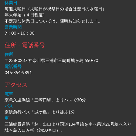
休業日
毎週火曜日（火曜日が祝祭日の場合は翌日の水曜日）
年末年始（４日程度）
不定期な休業日については、随時お知らせします。
営業時間
9：00～16：00
住所・電話番号
住所
〒238-0237 神奈川県三浦市三崎町城ヶ島 650-70
電話番号
046-854-9891
アクセス
電車
京急久里浜線「三崎口駅」よりバスで30分
バス
京浜急行バス「城ケ島」より徒歩1分
車
三浦縦貫道路「林」出口より国道134号線を南へ県道26号線へ入り
城ヶ島入口左折（約10キロ）。