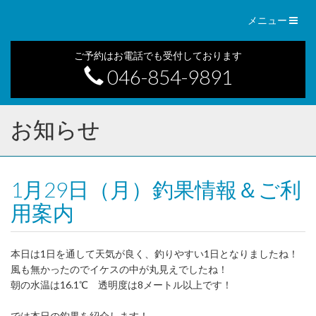
Toggl
メニュー
naviga
ご予約はお電話でも受付しております
046-854-9891
お知らせ
1月29日（月）釣果情報＆ご利
用案内
本日は1日を通して天気が良く、釣りやすい1日となりましたね！
風も無かったのでイケスの中が丸見えでしたね！
朝の水温は16.1℃ 透明度は8メートル以上です！
では本日の釣果を紹介します！