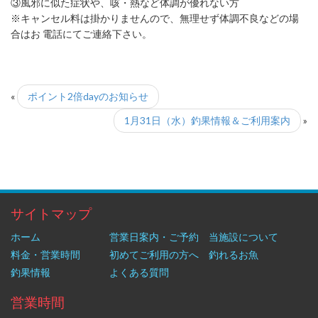
③風邪に似た症状や、咳・熱など体調が優れない方
※キャンセル料は掛かりませんので、無理せず体調不良などの場
合はお 電話にてご連絡下さい。
«
ポイント2倍dayのお知らせ
1月31日（水）釣果情報＆ご利用案内
»
サイトマップ
ホーム
営業日案内・ご予約
当施設について
料金・営業時間
初めてご利用の方へ
釣れるお魚
釣果情報
よくある質問
営業時間