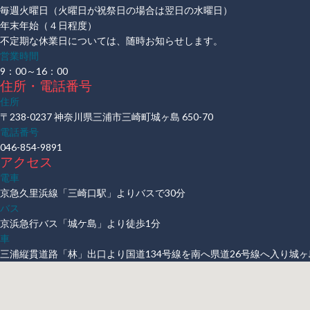
毎週火曜日（火曜日が祝祭日の場合は翌日の水曜日）
年末年始（４日程度）
不定期な休業日については、随時お知らせします。
営業時間
9：00～16：00
住所・電話番号
住所
〒238-0237 神奈川県三浦市三崎町城ヶ島 650-70
電話番号
046-854-9891
アクセス
電車
京急久里浜線「三崎口駅」よりバスで30分
バス
京浜急行バス「城ケ島」より徒歩1分
車
三浦縦貫道路「林」出口より国道134号線を南へ県道26号線へ入り城ヶ