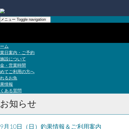
メニュー
Toggle navigation
ーム
業日案内・ご予約
施設について
金・営業時間
めてご利用の方へ
れるお魚
果情報
くある質問
お知らせ
9月10日（日）釣果情報＆ご利用案内