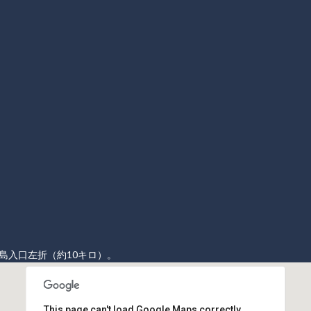
島入口左折（約10キロ）。
This page can't load Google Maps correctly.