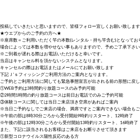
投稿していきたいと思いますので、皆様フォロー宜しくお願い致しま
★ウエブからのご予約の方へ★
※座席数＝ご利用いただく竿の本数(レンタル・持ち竿含む)となって
場合によっては本数を増やせない事もありますので、予めご了承下さい
※ご到着が遅れる際はお電話いただけると幸いです。
当店はキャンセル料を頂かないシステムとなります。
キャンセルの際はお電話またはメールにてお願い致します
下記Ｊ’ｓフィッシングご利用方法のご案内となります。
ご予約とご利用方法に関しても緊急事態宣言が出される前の形態に戻し
①WEB予約は3時間釣り放題コースのみ予約可能
②2時間1時間の釣り放題コースは前日お電話でのみご予約可能
③体験コースに関しては当日ご来店頂き空席があればご案内
※当日ご予約なしでご来店の場合、満席ですとご案内できない場合もご
※午前の部は8時30分ごろから受付開始9時釣りスタート、12時終了
※午後の部は12時30分ごろから受付開始13時釣りスタート、16時終了
また、下記に該当されるお客様はご来店をお断りさせて頂きます
①新型コロナウイルス陽性反応のある方