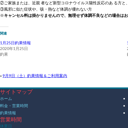
②ご家族または、
近親 者など新型コロナウイルス陽性反応のあ る方と
③風邪に似た症状や、咳・熱など体調が優れない方
※
キャンセル料は掛かりませんので、無理せず体調不良などの場合はお
関連
1月25日釣果情報
2020年1月25日
釣果
«
9月9日（土）釣果情報＆ご利用案内
サイトマップ
ホーム
料金・営業時間
釣果情報
営業時間
休業日