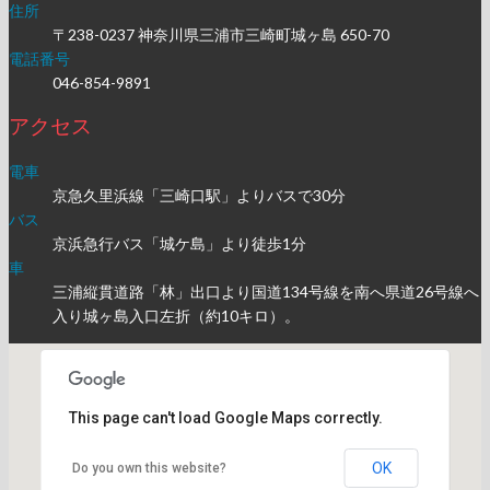
住所
〒238-0237 神奈川県三浦市三崎町城ヶ島 650-70
電話番号
046-854-9891
アクセス
電車
京急久里浜線「三崎口駅」よりバスで30分
バス
京浜急行バス「城ケ島」より徒歩1分
車
三浦縦貫道路「林」出口より国道134号線を南へ県道26号線へ
入り城ヶ島入口左折（約10キロ）。
This page can't load Google Maps correctly.
OK
Do you own this website?
受け付けはこちら