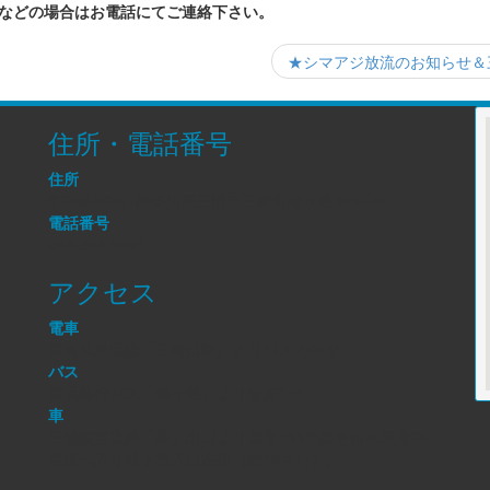
などの場合はお電話にてご連絡下さい。
★シマアジ放流のお知らせ＆
住所・電話番号
住所
〒238-0237 神奈川県三浦市三崎町城ヶ島 650-70
電話番号
046-854-9891
アクセス
電車
京急久里浜線「三崎口駅」よりバスで30分
バス
京浜急行バス「城ケ島」より徒歩1分
車
三浦縦貫道路「林」出口より国道134号線を南へ県道26
号線へ入り城ヶ島入口左折（約10キロ）。