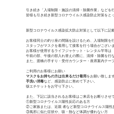
引き続き「入場制限・施設の清掃・除菌作業」などを
皆様も引き続き新型コロナウイルス感染防止対策をと
新型コロナウイルス感染拡大防止対策として以下に記
お客様同士の釣り座の間隔を設けるため、
入場制限を
スタッフがマスクを着用して接客を行う場合がござい
お客様が使用するライフジャケット・レンタル竿等は
午前の部、午後の部入れ替えの際に、清掃・
除菌を行
また、渡橋の手すり・受付カウンター・
座席案内テー
ご利用のお客様にお願い
マスクをお持ちの方は出来るだけ着用
をお願い致しま
手洗い消毒
など、感染防止に努めて下さい。
咳エチケットをお守り下さい。
また、下記に該当されるお客様はご来店をお断りさせ
①新型コロナウイルス陽性反応のある方
②ご家族または、
近親 者など新型コロナウイルス陽性
③風邪に似た症状や、咳・熱など体調が優れない方