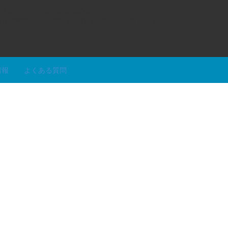
りますが、営業開始直後の8時30分から9時や
替わりの時間帯はお電話を取れない場合がございます
情報
よくある質問