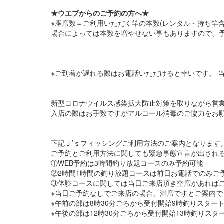
★ウエブからのご予約の方へ★
※座席数＝ご利用いただく竿の本数(レンタル・持ち竿
場合によっては本数を増やせない事もありますので、
※ご到着が遅れる際はお電話いただけると幸いです。 
新型コロナウイルス感染拡大防止対策を取りながら営
入店の際はお手数ですがアルコール消毒のご協力をお
下記Ｊ’ｓフィッシングご利用方法のご案内となります
ご予約とご利用方法に関しても緊急事態宣言が出され
①WEB予約は3時間釣り放題コースのみ予約可能
②2時間1時間の釣り放題コースは前日お電話でのみご
③体験コースに関しては当日ご来店頂き空席があれば
※当日ご予約なしでご来店の場合、満席ですとご案内
※午前の部は8時30分ごろから受付開始9時釣りスタート
※午後の部は12時30分ごろから受付開始13時釣りスタ