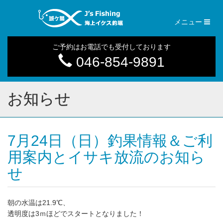
Toggl
メニュー
naviga
ご予約はお電話でも受付しております
046-854-9891
お知らせ
7月24日（日）釣果情報＆ご利
用案内とイサキ放流のお知ら
せ
朝の水温は21.9℃、
透明度は3ｍほどでスタートとなりました！