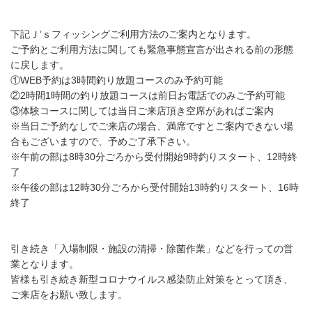
下記Ｊ’ｓフィッシングご利用方法のご案内となります。
ご予約とご利用方法に関しても緊急事態宣言が出される前の形態
に戻します。
①WEB予約は3時間釣り放題コースのみ予約可能
②2時間1時間の釣り放題コースは前日お電話でのみご予約可能
③体験コースに関しては当日ご来店頂き空席があればご案内
※当日ご予約なしでご来店の場合、満席ですとご案内できない場
合もございますので、予めご了承下さい。
※午前の部は8時30分ごろから受付開始9時釣りスタート、12時終
了
※午後の部は12時30分ごろから受付開始13時釣りスタート、16時
終了
引き続き「入場制限・施設の清掃・除菌作業」などを行っての営
業となります。
皆様も引き続き新型コロナウイルス感染防止対策をとって頂き、
ご来店をお願い致します。