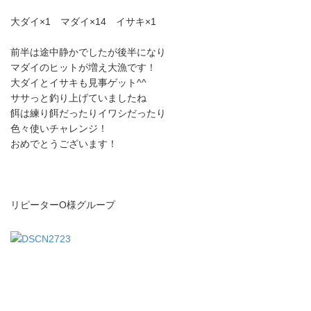
大ダイ×1 マダイ×14 イサキ×1
前半は途中静かでしたが後半になり
マダイのヒットが増え大漁です！
大ダイとイサキも見事ゲット^^
ササっと釣り上げていましたね
餌は練り餌だったりイワシだったり
色々使いチャレンジ！
おめでとうございます！
リピーターO様グループ