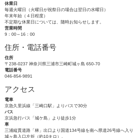
休業日
毎週火曜日（火曜日が祝祭日の場合は翌日の水曜日）
年末年始（４日程度）
不定期な休業日については、随時お知らせします。
営業時間
9：00～16：00
住所・電話番号
住所
〒238-0237 神奈川県三浦市三崎町城ヶ島 650-70
電話番号
046-854-9891
アクセス
電車
京急久里浜線「三崎口駅」よりバスで30分
バス
京浜急行バス「城ケ島」より徒歩1分
車
三浦縦貫道路「林」出口より国道134号線を南へ県道26号線へ入り
城ヶ島入口左折（約10キロ）。