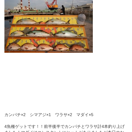
カンパチ×2 シマアジ×1 ワラサ×2 マダイ×5
4魚種ゲットです！！前半後半でカンパチとワラサ計4本釣り上げ