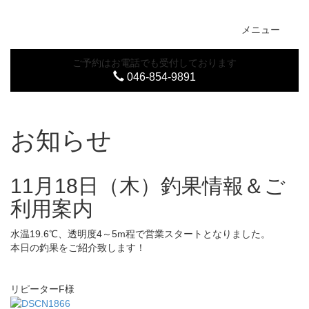
Toggl
メニュー
naviga
ご予約はお電話でも受付しております
046-854-9891
お知らせ
11月18日（木）釣果情報＆ご
利用案内
水温19.6℃、透明度4～5m程で営業スタートとなりました。
本日の釣果をご紹介致します！
リピーターF様