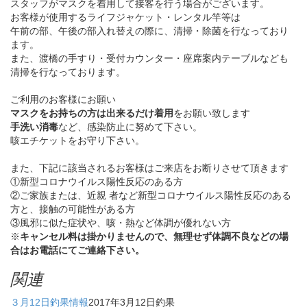
スタッフがマスクを着用して接客を行う場合がございます。
お客様が使用するライフジャケット・レンタル竿等は
午前の部、午後の部入れ替えの際に、清掃・
除菌を行なっており
ます。
また、渡橋の手すり・受付カウンター・
座席案内テーブルなども
清掃を行なっております。
ご利用のお客様にお願い
マスクをお持ちの方は出来るだけ着用
をお願い致します
手洗い消毒
など、感染防止に努めて下さい。
咳エチケットをお守り下さい。
また、下記に該当されるお客様はご来店をお断りさせて頂きます
①新型コロナウイルス陽性反応のある方
②ご家族または、
近親 者など新型コロナウイルス陽性反応のある
方と、
接触の可能性がある方
③風邪に似た症状や、咳・熱など体調が優れない方
※
キャンセル料は掛かりませんので、無理せず体調不良などの場
合はお電話にてご連絡下さい。
関連
３月12日釣果情報
2017年3月12日
釣果