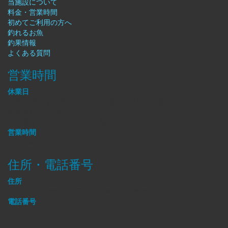
当施設について
料金・営業時間
初めてご利用の方へ
釣れるお魚
釣果情報
よくある質問
営業時間
休業日
毎週火曜日（火曜日が祝祭日の場合は翌日の水曜日）
年末年始（４日程度）
不定期な休業日については、随時お知らせします。
営業時間
9：00～16：00
住所・電話番号
住所
〒238-0237 神奈川県三浦市三崎町城ヶ島 650-70
電話番号
046-854-9891