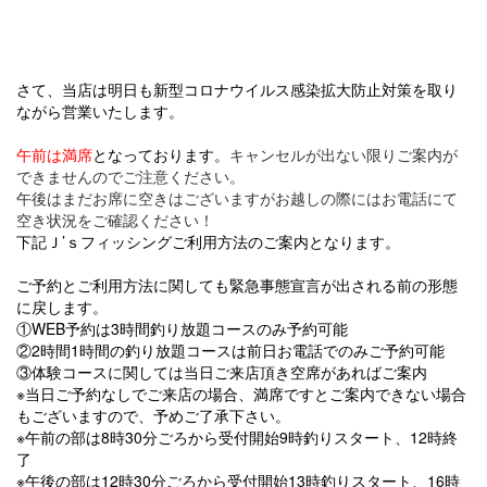
さて、当店は明日も新型コロナウイルス感染拡大防止対策を取り
ながら営業いたします。
午前は満席
と
なっております。
キャンセルが出ない限りご案内が
できませんのでご注意ください。
午後はまだお席に空きはございますがお越しの際にはお電話にて
空き状況をご確認ください！
下記Ｊ’ｓフィッシングご利用方法のご案内となります。
ご予約とご利用方法に関しても緊急事態宣言が出される前の形態
に戻します。
①WEB予約は3時間釣り放題コースのみ予約可能
②2時間1時間の釣り放題コースは前日お電話でのみご予約可能
③体験コースに関しては当日ご来店頂き空席があればご案内
※当日ご予約なしでご来店の場合、満席ですとご案内できない場合
もございますので、予めご了承下さい。
※午前の部は8時30分ごろから受付開始9時釣りスタート、12時終
了
※午後の部は12時30分ごろから受付開始13時釣りスタート、16時