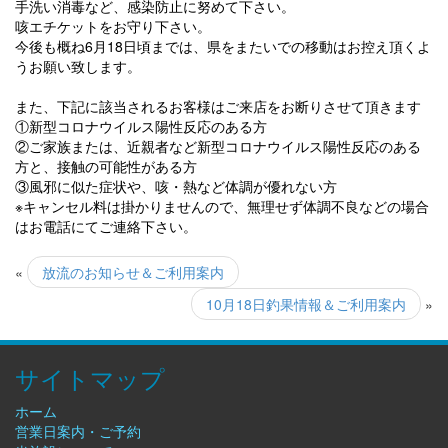
手洗い消毒など、感染防止に努めて下さい。
咳エチケットをお守り下さい。
今後も概ね6月18日頃までは、県をまたいでの移動はお控え頂くよ
うお願い致します。
また、下記に該当されるお客様はご来店をお断りさせて頂きます
①新型コロナウイルス陽性反応のある方
②ご家族または、
近親者など新型コロナウイルス陽性反応のある
方と、
接触の可能性がある方
③風邪に似た症状や、咳・熱など体調が優れない方
※キャンセル料は掛かりませんので、無理せず体調不良などの場合
はお電話にてご連絡下さい。
«
放流のお知らせ＆ご利用案内
10月18日釣果情報＆ご利用案内
»
サイトマップ
ホーム
営業日案内・ご予約