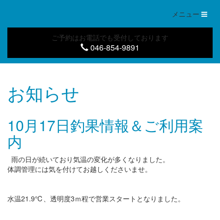
Toggl
メニュー
naviga
ご予約はお電話でも受付しております
046-854-9891
お知らせ
10月17日釣果情報＆ご利用案
内
雨の日が続いており気温の変化が多くなりました。
体調管理には気を付けてお越しくださいませ。
水温21.9℃、透明度3ｍ程で営業スタートとなりました。