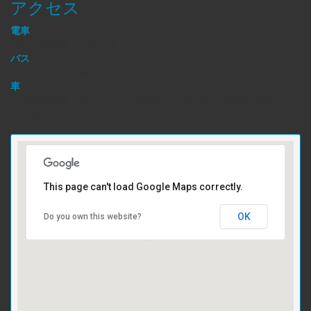
アクセス
電車
京急久里浜線「三崎口駅」よりバスで30分
バス
京浜急行バス「城ケ島」より徒歩1分
車
三浦縦貫道路「林」出口より国道134号線を南へ県道26号線へ入り
城ヶ島入口左折（約10キロ）。
This page can't load Google Maps correctly.
OK
Do you own this website?
受け付けはこちら