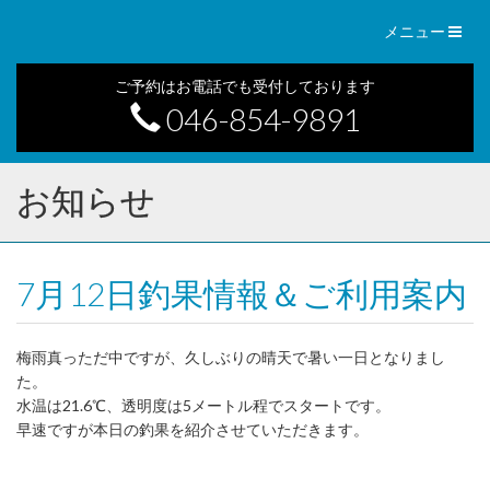
Toggl
メニュー
naviga
ご予約はお電話でも受付しております
046-854-9891
お知らせ
7月12日釣果情報＆ご利用案内
梅雨真っただ中ですが、久しぶりの晴天で暑い一日となりまし
た。
水温は21.6℃、透明度は5メートル程でスタートです。
早速ですが本日の釣果を紹介させていただきます。