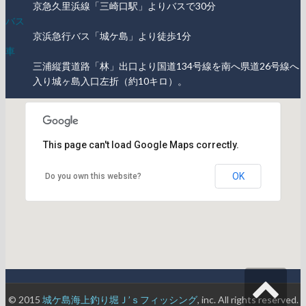
京急久里浜線「三崎口駅」よりバスで30分
バス
京浜急行バス「城ケ島」より徒歩1分
車
三浦縦貫道路「林」出口より国道134号線を南へ県道26号線へ
入り城ヶ島入口左折（約10キロ）。
This page can't load Google Maps correctly.
OK
Do you own this website?
受け付けはこちら
© 2015
城ケ島海上釣り堀Ｊ’ｓフィッシング
, inc. All rights reserved.