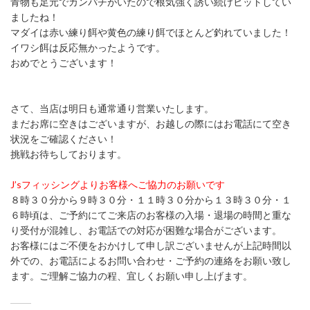
青物も足元でカンパチがいたので根気強く誘い続けヒットしてい
ましたね！
マダイは赤い練り餌や黄色の練り餌でほとんど釣れていました！
イワシ餌は反応無かったようです。
おめでとうございます！
さて、当店は明日も通常通り営業いたします。
まだお席に空きはございますが、お越しの際にはお電話にて空き
状況をご確認ください！
挑戦お待ちしております。
J’sフィッシングよりお客様へご協力のお願いです
８時３０分から９時３０分・１１時３０分から１３時３０分・１
６時頃は、ご予約にてご来店のお客様の入場・退場の時間と重な
り受付が混雑し、お電話での対応が困難な場合がございます。
お客様にはご不便をおかけして申し訳ございませんが上記時間以
外での、お電話によるお問い合わせ・ご予約の連絡をお願い致し
ます。ご理解ご協力の程、宜しくお願い申し上げます。