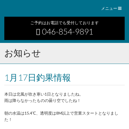
Toggl
メニュー
naviga
ご予約はお電話でも受付しております
046-854-9891
お知らせ
1月17日釣果情報
本日は北風が吹き寒い1日となりましたね。
雨は降らなかったものの曇り空でしたね！
朝の水温は15.4℃、透明度は8M以上で営業スタートとなりまし
た！