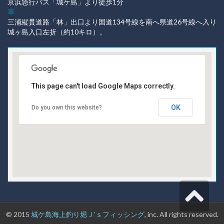
京浜急行バス「城ケ島」より徒歩1分
車
三浦縦貫道路「林」出口より国道134号線を南へ県道26号線へ入り
城ヶ島入口左折（約10キロ）。
This page can't load Google Maps correctly.
OK
Do you own this website?
受け付けはこちら
© 2015
城ケ島海上釣り堀Ｊ’ｓフィッシング
, inc. All rights reserved.