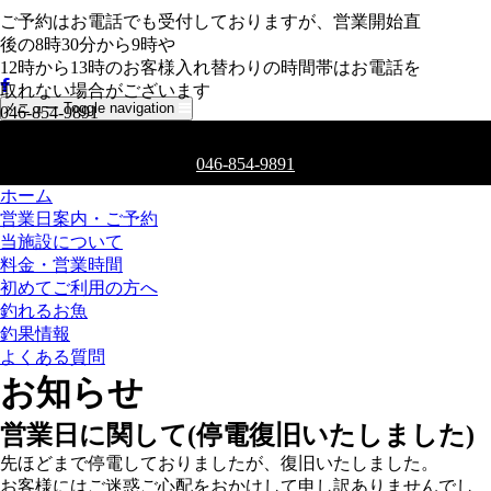
ご予約はお電話でも受付しておりますが、営業開始直
後の8時30分から9時や
12時から13時のお客様入れ替わりの時間帯はお電話を
取れない場合がございます
メニュー
Toggle navigation
046-854-9891
ご予約はお電話でも受付しております
046-854-9891
ホーム
営業日案内・ご予約
当施設について
料金・営業時間
初めてご利用の方へ
釣れるお魚
釣果情報
よくある質問
お知らせ
営業日に関して(停電復旧いたしました)
先ほどまで停電しておりましたが、復旧いたしました。
お客様にはご迷惑ご心配をおかけして申し訳ありませんでし