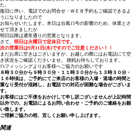
た。
復旧に伴い、電話でのお問合せ・ＷＥＢ予約もご確認できるよ
うになりましたので
お知らせいたします。本日は台風15号の影響のため、休業とさ
せて頂きましたが
明日以降は通常通りの営業となります。
さて、
明日は火曜日で定休日です。
次の営業日は9月11日(水)ですのでご注意ください！！
まだお席に空きはございますが、お越しの際にはお電話にて空
き状況をご確認くださいませ。 挑戦お待ちしております。
J’sフィッシングよりお客様へご協力のお願いです
８時３０分から９時３０分・１１時３０分から１３
時３０分・
１６時頃は、ご予約にてご来店のお客様の入場・退場の時間と
重なり
受付が混雑し、お電話での対応が困難な場合がございま
す。
お客様にはご不便をおかけして申し訳ございませんが
上記時間
以外での、お電話によるお問い合わせ・ご予約のご連絡をお願
い致します。
ご理解ご協力の程、宜しくお願い申し上げます。
関連