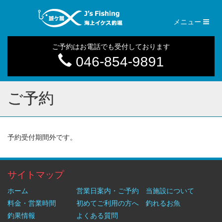
Toggl
メニュー
naviga
ご予約はお電話でも受付しております
046-854-9891
ご予約
予約受付期間外です。
サイトマップ
ホーム
営業日案内・ご予約
当施設について
料金・営業時間
初めてご利用の方へ
釣れるお魚
釣果情報
よくある質問