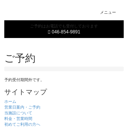
Toggl
メニュー
naviga
ご予約はお電話でも受付しております
046-854-9891
ご予約
予約受付期間外です。
サイトマップ
ホーム
営業日案内・ご予約
当施設について
料金・営業時間
初めてご利用の方へ