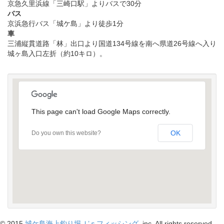
京急久里浜線「三崎口駅」よりバスで30分
バス
京浜急行バス「城ケ島」より徒歩1分
車
三浦縦貫道路「林」出口より国道134号線を南へ県道26号線へ入り
城ヶ島入口左折（約10キロ）。
This page can't load Google Maps correctly.
OK
Do you own this website?
受け付けはこちら
© 2015
城ケ島海上釣り堀Ｊ’ｓフィッシング
, inc. All rights reserved.