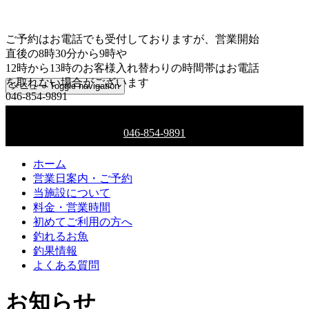
ご予約はお電話でも受付しておりますが、営業開始
直後の8時30分から9時や
12時から13時のお客様入れ替わりの時間帯はお電話
を取れない場合がございます
メニュー
Toggle navigation
046-854-9891
ご予約はお電話でも受付しております
046-854-9891
ホーム
営業日案内・ご予約
当施設について
料金・営業時間
初めてご利用の方へ
釣れるお魚
釣果情報
よくある質問
お知らせ