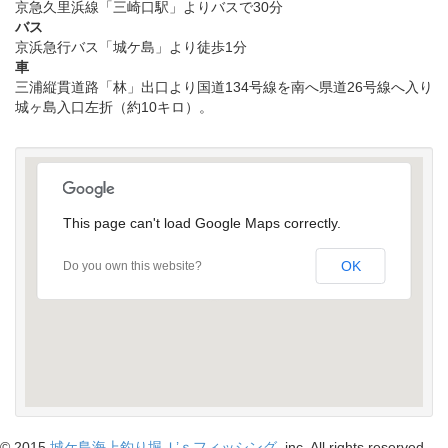
京急久里浜線「三崎口駅」よりバスで30分
バス
京浜急行バス「城ケ島」より徒歩1分
車
三浦縦貫道路「林」出口より国道134号線を南へ県道26号線へ入り
城ヶ島入口左折（約10キロ）。
This page can't load Google Maps correctly.
OK
Do you own this website?
受け付けはこちら
© 2015
城ケ島海上釣り堀Ｊ’ｓフィッシング
, inc. All rights reserved.