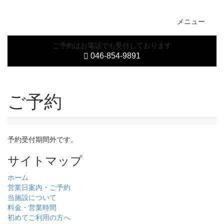
Toggl
メニュー
navig
ご予約はお電話でも受付しております
046-854-9891
ご予約
予約受付期間外です。
サイトマップ
ホーム
営業日案内・ご予約
当施設について
料金・営業時間
初めてご利用の方へ