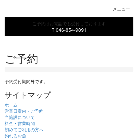
メニュー
Toggle
navigati
ご予約はお電話でも受付しております
046-854-9891
ご予約
予約受付期間外です。
サイトマップ
ホーム
営業日案内・ご予約
当施設について
料金・営業時間
初めてご利用の方へ
釣れるお魚