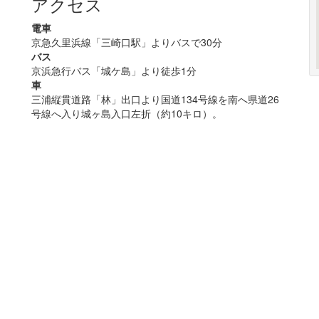
アクセス
電車
京急久里浜線「三崎口駅」よりバスで30分
バス
京浜急行バス「城ケ島」より徒歩1分
車
三浦縦貫道路「林」出口より国道134号線を南へ県道26
号線へ入り城ヶ島入口左折（約10キロ）。