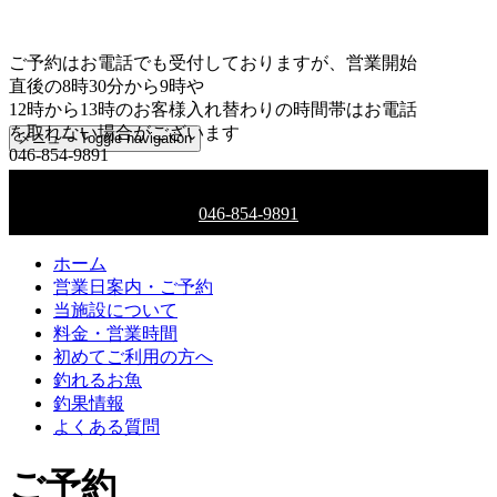
ご予約はお電話でも受付しておりますが、営業開始
直後の8時30分から9時や
12時から13時のお客様入れ替わりの時間帯はお電話
を取れない場合がございます
メニュー
Toggle navigation
046-854-9891
ご予約はお電話でも受付しております
046-854-9891
ホーム
営業日案内・ご予約
当施設について
料金・営業時間
初めてご利用の方へ
釣れるお魚
釣果情報
よくある質問
ご予約