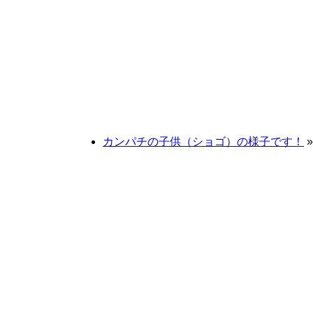
カンパチの子供（ショゴ）の様子です！
»