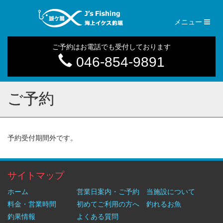
Toggl
メニュー
naviga
ご予約はお電話でも受付しております
046-854-9891
ご予約
予約受付期間外です。
サイトマップ
ホーム
営業日案内・ご予約
当施設について
料金・営業時間
初めてご利用の方へ
釣れるお魚
釣果情報
よくある質問