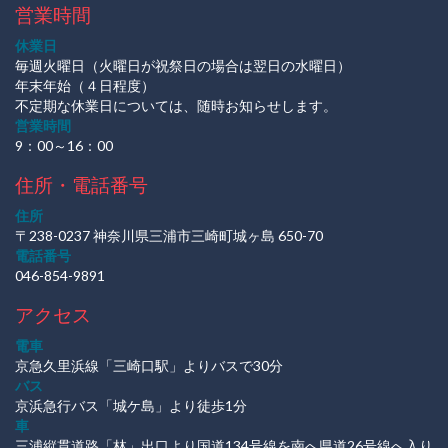
営業時間
休業日
毎週火曜日（火曜日が祝祭日の場合は翌日の水曜日）
年末年始（４日程度）
不定期な休業日については、随時お知らせします。
営業時間
9：00～16：00
住所・電話番号
住所
〒238-0237 神奈川県三浦市三崎町城ヶ島 650-70
電話番号
046-854-9891
アクセス
電車
京急久里浜線「三崎口駅」よりバスで30分
バス
京浜急行バス「城ケ島」より徒歩1分
車
三浦縦貫道路「林」出口より国道134号線を南へ県道26号線へ入り