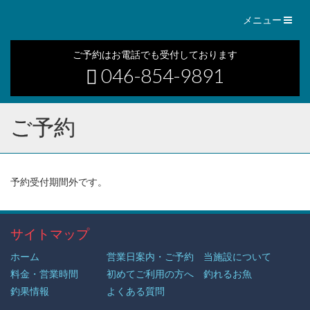
Toggl
メニュー
naviga
ご予約はお電話でも受付しております
046-854-9891
ご予約
予約受付期間外です。
サイトマップ
ホーム
営業日案内・ご予約
当施設について
料金・営業時間
初めてご利用の方へ
釣れるお魚
釣果情報
よくある質問