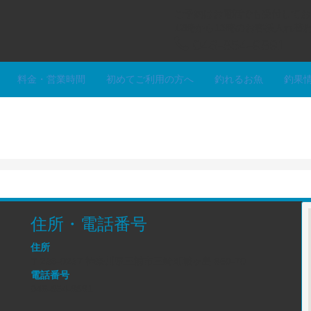
ご予約はお電話でも受付してお
12時から13時のお客様入れ
046-854-9891
料金・営業時間
初めてご利用の方へ
釣れるお魚
釣果
住所・電話番号
住所
〒238-0237 神奈川県三浦市三崎町城ヶ島 650-70
電話番号
046-854-9891