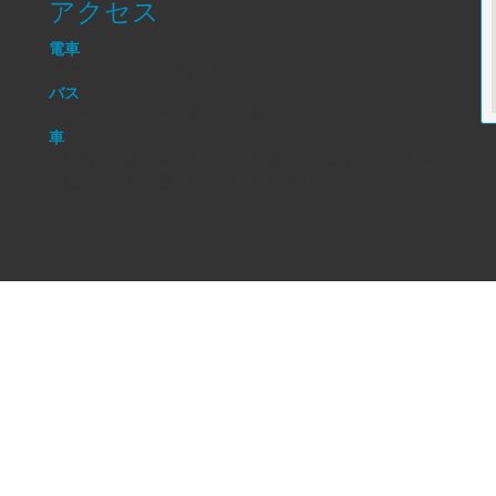
アクセス
電車
京急久里浜線「三崎口駅」よりバスで30分
バス
京浜急行バス「城ケ島」より徒歩1分
車
三浦縦貫道路「林」出口より国道134号線を南へ県道26
号線へ入り城ヶ島入口左折（約10キロ）。