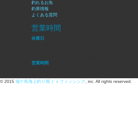
釣れるお魚
釣果情報
よくある質問
営業時間
休業日
毎週火曜日（火曜日が祝祭日の場合は翌日の水曜日）
年末年始（４日程度）
不定期な休業日については、随時お知らせします。
営業時間
9：00～16：00
© 2015
城ケ島海上釣り堀Ｊ’ｓフィッシング
, inc. All rights reserved.