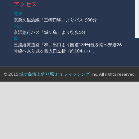
アクセス
電車
京急久里浜線「三崎口駅」よりバスで30分
バス
京浜急行バス「城ケ島」より徒歩1分
車
三浦縦貫道路「林」出口より国道134号線を南へ県道26
号線へ入り城ヶ島入口左折（約10キロ）。
© 2015
城ケ島海上釣り堀Ｊ’ｓフィッシング
, inc. All rights reserved.