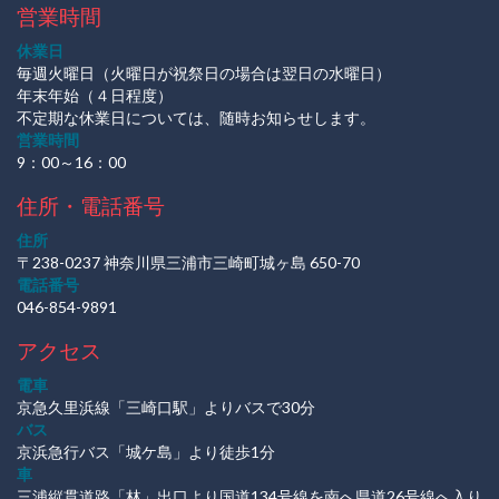
営業時間
休業日
毎週火曜日（火曜日が祝祭日の場合は翌日の水曜日）
年末年始（４日程度）
不定期な休業日については、随時お知らせします。
営業時間
9：00～16：00
住所・電話番号
住所
〒238-0237 神奈川県三浦市三崎町城ヶ島 650-70
電話番号
046-854-9891
アクセス
電車
京急久里浜線「三崎口駅」よりバスで30分
バス
京浜急行バス「城ケ島」より徒歩1分
車
三浦縦貫道路「林」出口より国道134号線を南へ県道26号線へ入り