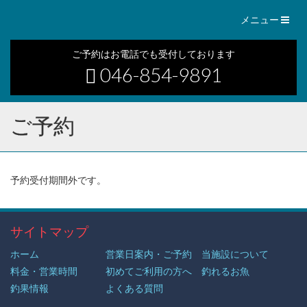
Toggl
メニュー
naviga
ご予約はお電話でも受付しております
046-854-9891
ご予約
予約受付期間外です。
サイトマップ
ホーム
営業日案内・ご予約
当施設について
料金・営業時間
初めてご利用の方へ
釣れるお魚
釣果情報
よくある質問